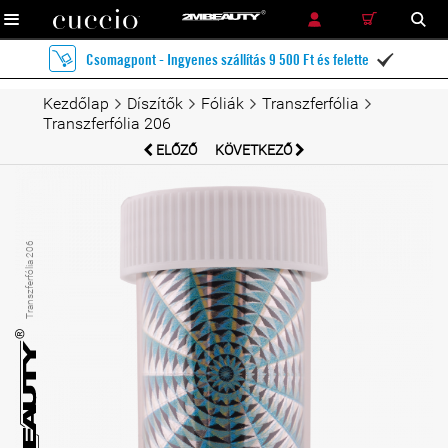
RÉSZLETES KERESÉS
KERESÉS
Csomagpont - Ingyenes szállítás 9 500 Ft és felette

Kezdőlap
Díszítők
Fóliák
Transzferfólia
Transzferfólia 206
ELŐZŐ
KÖVETKEZŐ
Transzferfólia 206