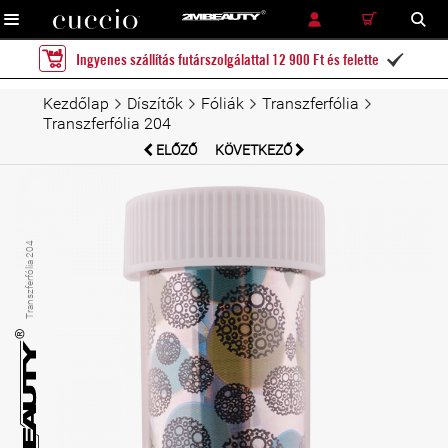
RÉSZLETES KERESÉS
KERESÉS
Ingyenes szállítás futárszolgálattal 12 900 Ft és felette

Kezdőlap
Díszítők
Fóliák
Transzferfólia
Transzferfólia 204
ELŐZŐ
KÖVETKEZŐ
Transzferfólia 204