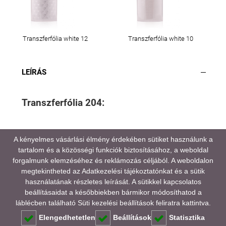
Transzferfólia white 12
Transzferfólia white 10
LEÍRÁS
Transzferfólia 204:
A kényelmes vásárlási élmény érdekében sütiket használunk a
tartalom és a közösségi funkciók biztosításához, a weboldal
A médiatartalmainkban megjelenő színek eltérhetnek
forgalmunk elemzéséhez és reklámozás céljából. A weboldalon
a valóságtól, kijelző és monitor beállításaitól,
megtekintheted az
Adatkezelési tájékoztatónkat
és a sütik
valamint a környezeti fényviszonyoktól függően.
használatának részletes leírását. A sütikkel kapcsolatos
beállításaidat a későbbiekben bármikor módosíthatod a
GYAKORI KÉRDÉSEK (FAQ)
láblécben található Süti kezelési beállítások feliratra kattintva.
Elengedhetetlen
Beállítások
Statisztika