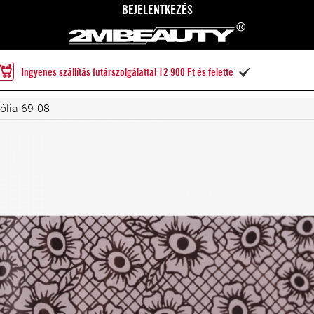
BEJELENTKEZÉS
Ingyenes szállítás futárszolgálattal 12 900 Ft és felette

ólia 69-08