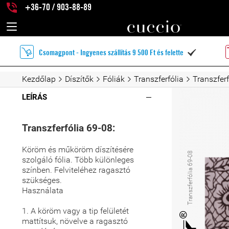
+36-70 / 903-88-89
Csomagpont - Ingyenes szállítás 9 500 Ft és felette

Kezdőlap
Díszítők
Fóliák
Transzferfólia
Transzferf
LEÍRÁS
Transzferfólia 69-08:
Köröm és műköröm díszítésére
Transzferfólia 69-08
szolgáló fólia. Több különleges
színben. Felviteléhez ragasztó
szükséges.
Használata
1. A köröm vagy a tip felületét
mattítsuk, növelve a ragasztó