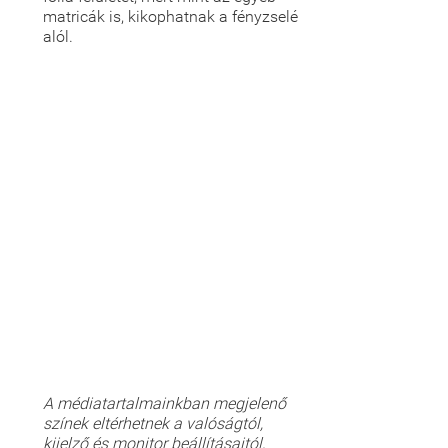
matricák is, kikophatnak a fényzselé
alól.
A médiatartalmainkban megjelenő
színek eltérhetnek a valóságtól,
kijelző és monitor beállításaitól,