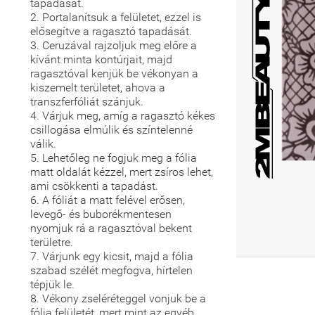
tapadását.
2. Portalanítsuk a felületet, ezzel is
elősegítve a ragasztó tapadását.
3. Ceruzával rajzoljuk meg előre a
kívánt minta kontúrjait, majd
ragasztóval kenjük be vékonyan a
kiszemelt területet, ahova a
transzferfóliát szánjuk.
4. Várjuk meg, amíg a ragasztó kékes
csillogása elmúlik és színtelenné
válik.
5. Lehetőleg ne fogjuk meg a fólia
matt oldalát kézzel, mert zsíros lehet,
ami csökkenti a tapadást.
6. A fóliát a matt felével erősen,
levegő- és buborékmentesen
nyomjuk rá a ragasztóval bekent
területre.
7. Várjunk egy kicsit, majd a fólia
szabad szélét megfogva, hírtelen
tépjük le.
8. Vékony zseléréteggel vonjuk be a
fólia felületét, mert mint az egyéb