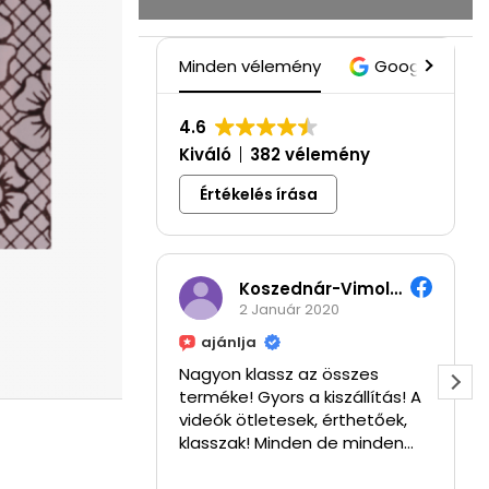
Minden vélemény
Google
4.6
Kiváló
382 vélemény
Értékelés írása
Koszednár-Vimola Hajnalka
2 Január 2020
ajánlja
Nagyon klassz az összes
terméke! Gyors a kiszállítás! A
videók ötletesek, érthetőek,
klasszak! Minden de minden
tuti!! ⭐⭐⭐⭐