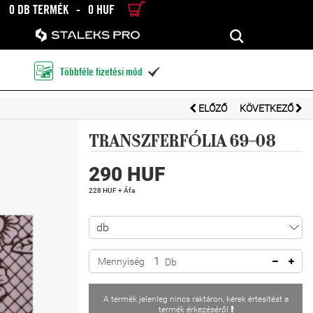
0 DB TERMÉK
-
0 HUF
RÉSZLETES KERESÉS
KERESÉS
Többféle fizetési mód

ELŐZŐ
KÖVETKEZŐ
TRANSZFERFÓLIA 69-08
290 HUF
228 HUF + Áfa
Mennyiség
Db
A termék jelenleg nincs raktáron, kérek értesítést a
termék érkezéséről