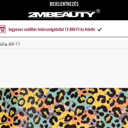
BEJELENTKEZÉS
Ingyenes szállítás futárszolgálattal 12 900 Ft és felette

ólia 69-11