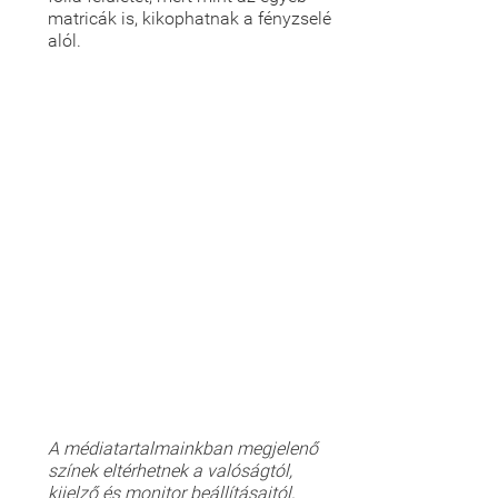
matricák is, kikophatnak a fényzselé
alól.
A médiatartalmainkban megjelenő
színek eltérhetnek a valóságtól,
kijelző és monitor beállításaitól,