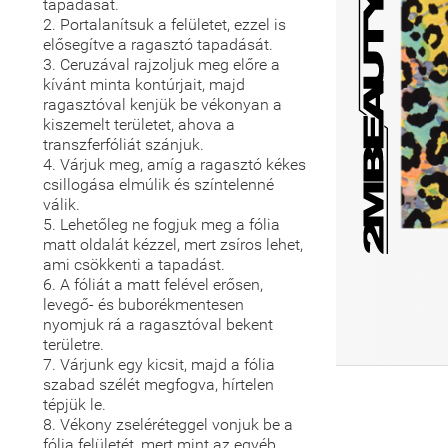
tapadását.
2. Portalanítsuk a felületet, ezzel is
elősegítve a ragasztó tapadását.
3. Ceruzával rajzoljuk meg előre a
kívánt minta kontúrjait, majd
ragasztóval kenjük be vékonyan a
kiszemelt területet, ahova a
transzferfóliát szánjuk.
4. Várjuk meg, amíg a ragasztó kékes
csillogása elmúlik és színtelenné
válik.
5. Lehetőleg ne fogjuk meg a fólia
matt oldalát kézzel, mert zsíros lehet,
ami csökkenti a tapadást.
6. A fóliát a matt felével erősen,
levegő- és buborékmentesen
nyomjuk rá a ragasztóval bekent
területre.
7. Várjunk egy kicsit, majd a fólia
szabad szélét megfogva, hírtelen
tépjük le.
8. Vékony zseléréteggel vonjuk be a
fólia felületét, mert mint az egyéb