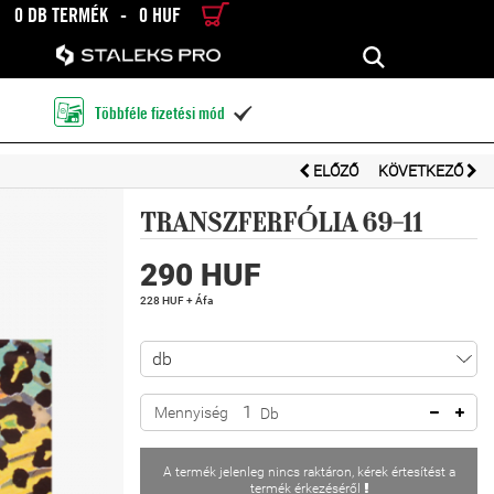
0 DB TERMÉK
-
0 HUF
RÉSZLETES KERESÉS
KERESÉS
Többféle fizetési mód

ELŐZŐ
KÖVETKEZŐ
TRANSZFERFÓLIA 69-11
290 HUF
228 HUF + Áfa
Mennyiség
Db
A termék jelenleg nincs raktáron, kérek értesítést a
termék érkezéséről