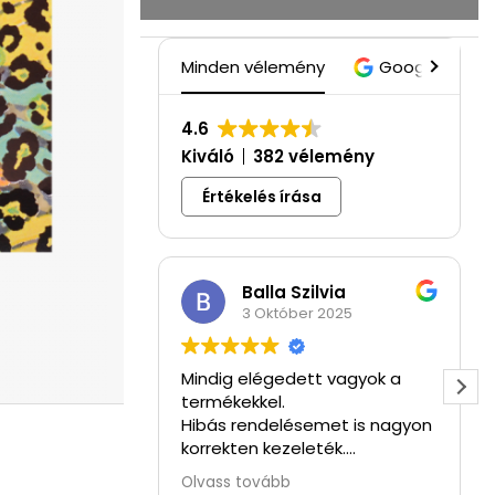
Minden vélemény
Google
4.6
Kiváló
382 vélemény
Értékelés írása
Balla Szilvia
3 Október 2025
Mindig elégedett vagyok a
termékekkel.
Hibás rendelésemet is nagyon
korrekten kezeleték.
Kedves, segítőkész csapat😍
Olvass tovább