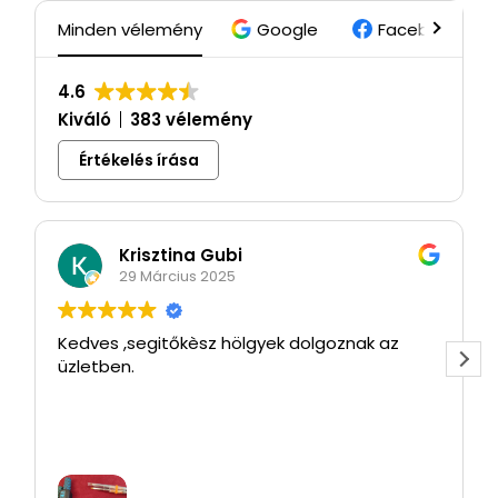
Minden vélemény
Google
Facebook
4.6
Kiváló
383 vélemény
Értékelés írása
Krisztina Gubi
29 Március 2025
Kedves ,segitőkèsz hölgyek dolgoznak az
üzletben.