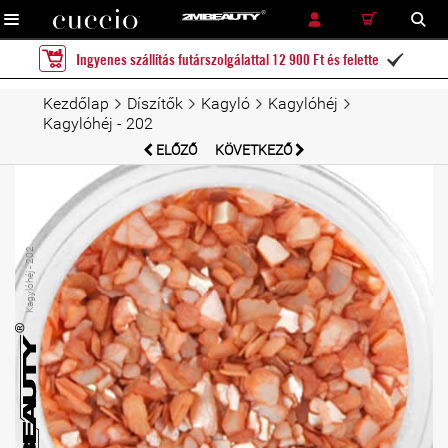
RÉSZLETES KERESÉS
KERESÉS
Ingyenes szállítás futárszolgálattal 12 900 Ft és felette

Kezdőlap
Díszítők
Kagyló
Kagylóhéj
Kagylóhéj - 202
ELŐZŐ
KÖVETKEZŐ
Kagylóhéj - 202