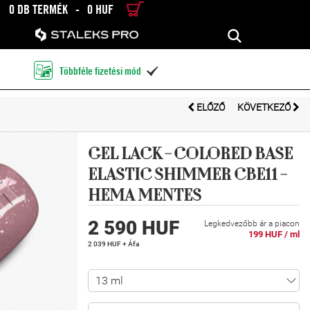
0 DB TERMÉK
-
0 HUF
RÉSZLETES KERESÉS
KERESÉS
Többféle fizetési mód

ELŐZŐ
KÖVETKEZŐ
GEL LACK - COLORED BASE
ELASTIC SHIMMER CBE11 -
HEMA MENTES
2 590 HUF
Legkedvezőbb ár a piacon
199 HUF / ml
2 039 HUF + Áfa