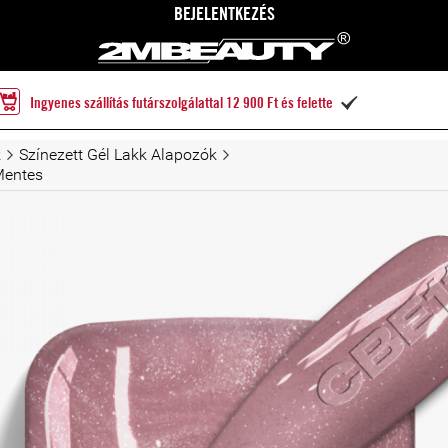
BEJELENTKEZÉS
Ingyenes szállítás futárszolgálattal 12 900 Ft és felette

k
Színezett Gél Lakk Alapozók
Mentes