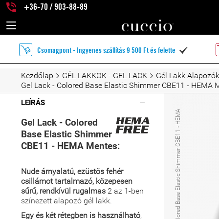
+36-70 / 903-88-89
Csomagpont - Ingyenes szállítás 9 500 Ft és felette

Kezdőlap
GÉL LAKKOK - GEL LACK
Gél Lakk Alapozó
Gel Lack - Colored Base Elastic Shimmer CBE11 - HEMA 
LEÍRÁS
G
e
l
L
a
k
-
C
o
l
o
r
e
d
B
a
s
e
E
l
a
s
t
i
c
S
h
i
m
m
e
r
C
B
E
1
1
-
H
E
M
A
M
e
n
t
e
Gel Lack - Colored
Base Elastic Shimmer
CBE11 - HEMA Mentes:
Nude árnyalatú, ezüstös fehér
csillámot tartalmazó, közepesen
sűrű, rendkívül rugalmas
2 az 1-ben
színezett alapozó gél lakk.
Egy és két rétegben is használható
,