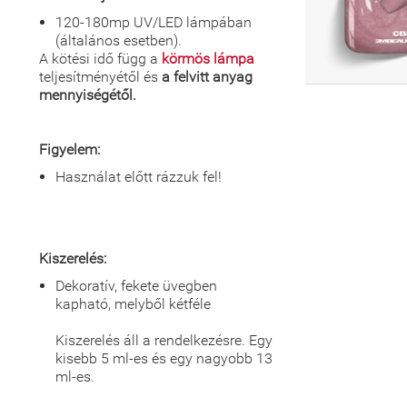
120-180mp UV/LED lámpában
(általános esetben).
A kötési idő függ a
körmös lámpa
teljesítményétől és
a felvitt anyag
mennyiségétől.
Figyelem:
Használat előtt rázzuk fel!
Kiszerelés:
Dekoratív, fekete üvegben
kapható, melyből kétféle
Kiszerelés áll a rendelkezésre. Egy
kisebb 5 ml-es és egy nagyobb 13
ml-es.