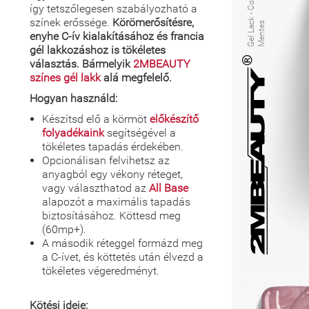
így tetszőlegesen szabályozható a
színek erőssége.
Körömerősítésre,
c
s
enyhe C-ív kialakításához és francia
gél lakkozáshoz is tökéletes
választás. Bármelyik
2MBEAUTY
színes gél lakk
alá megfelelő.
Hogyan használd:
Készítsd elő a körmöt
előkészítő
folyadékaink
segítségével a
tökéletes tapadás érdekében.
Opcionálisan felvihetsz az
anyagból egy vékony réteget,
vagy választhatod az
All Base
alapozót a maximális tapadás
biztosításához. Köttesd meg
(60mp+).
A második réteggel formázd meg
a C-ívet, és köttetés után élvezd a
tökéletes végeredményt.
Kötési ideje: