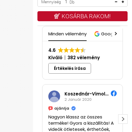
Mennyiség
Db
KOSÁRBA RAKOM!
Minden vélemény
Google
4.6
Kiváló
382 vélemény
Értékelés írása
Koszednár-Vimola Hajnalka
2 Január 2020
ajánlja
Nagyon klassz az összes
terméke! Gyors a kiszállítás! A
videók ötletesek, érthetőek,