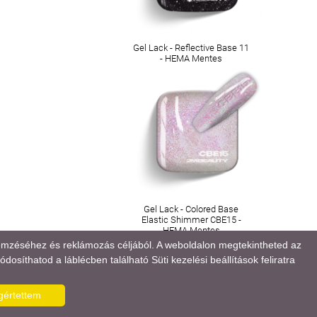
Gel Lack - Reflective Base 11
- HEMA Mentes
Gel Lack - Colored Base
Elastic Shimmer CBE15 -
HEMA Mentes
lemzéséhez és reklámozás céljából. A weboldalon megtekintheted az
osíthatod a láblécben található Süti kezelési beállítások feliratra
értettem
M
BANKKÁRTYÁS FIZETÉSI TÁJÉKOZTATÓ