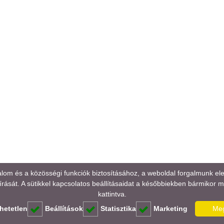
alom és a közösségi funkciók biztosításához, a weboldal forgalmunk e
rását. A sütikkel kapcsolatos beállításaidat a későbbiekben bármikor mód
kattintva.
hetetlen
Beállítások
Statisztika
Marketing
Meg
I ADATLAPOK
ÁSZF
ADATVÉDELMI NYILATKOZAT
IMPRESSZU