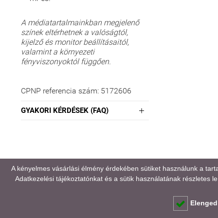
A médiatartalmainkban megjelenő
színek eltérhetnek a valóságtól,
kijelző és monitor beállításaitól,
valamint a környezeti
fényviszonyoktól függően.
CPNP referencia szám: 5172606
GYAKORI KÉRDÉSEK (FAQ)
A kényelmes vásárlási élmény érdekében sütiket használunk a tart
Adatkezelési tájékoztatónkat
és a sütik használatának részletes leí
EN
Elenged
KAPCSOLAT
RENDELÉS MENETE
BIZTONSÁG
HU
HU