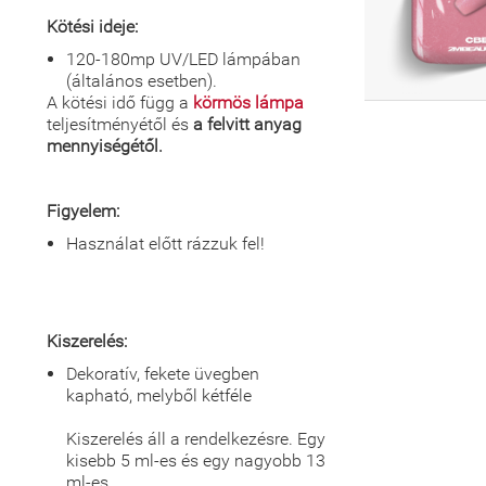
Kötési ideje:
120-180mp UV/LED lámpában
(általános esetben).
A kötési idő függ a
körmös lámpa
teljesítményétől és
a felvitt anyag
mennyiségétől.
Figyelem:
Használat előtt rázzuk fel!
Kiszerelés:
Dekoratív, fekete üvegben
kapható, melyből kétféle
Kiszerelés áll a rendelkezésre. Egy
kisebb 5 ml-es és egy nagyobb 13
ml-es.