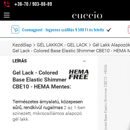
+36-70 / 903-88-89
Csomagpont - Ingyenes szállítás 9 500 Ft és felette

Kezdőlap
GÉL LAKKOK - GEL LACK
Gél Lakk Alapozó
Gel Lack - Colored Base Elastic Shimmer CBE10 - HEMA 
LEÍRÁS
G
e
l
L
a
k
-
C
o
l
o
r
e
d
B
a
s
e
E
l
a
s
t
i
c
S
h
i
m
m
e
r
C
B
E
1
0
-
H
E
M
A
M
e
n
t
e
Gel Lack - Colored
Base Elastic Shimmer
CBE10 - HEMA Mentes:
Természetes árnyalatú, közepesen
sűrű, rendkívül rugalmas
2 az 1-ben
színezett, mikrocsillámos alapozó
gél lakk.