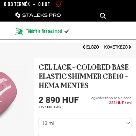
0 DB TERMÉK
-
0 HUF
RÉSZLETES KERESÉS
KERESÉS
Többféle fizetési mód

ELŐZŐ
KÖVETKEZŐ
GEL LACK - COLORED BASE
ELASTIC SHIMMER CBE10 -
HEMA MENTES
2 890 HUF
Legkedvezőbb ár a piacon
222 HUF / ml
2 276 HUF + Áfa