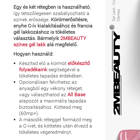
Egy és két rétegben is használható
,
c
s
így tetszőlegesen szabályozható a
színek erőssége.
Körömerősítésre,
enyhe C-ív kialakításához és francia
gél lakkozáshoz is tökéletes
választás. Bármelyik
2MBEAUTY
színes gél lakk
alá megfelelő.
Hogyan használd:
Készítsd elő a körmöt
előkészítő
folyadékaink
segítségével a
tökéletes tapadás érdekében.
Opcionálisan felvihetsz az
anyagból egy vékony réteget,
vagy választhatod az
All Base
alapozót a maximális tapadás
biztosításához. Köttesd meg
(60mp+).
A második réteggel formázd meg
a C-ívet, és köttetés után élvezd a
tökéletes végeredményt.