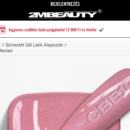
BEJELENTKEZÉS
Ingyenes szállítás futárszolgálattal 12 900 Ft és felette

k
Színezett Gél Lakk Alapozók
Mentes