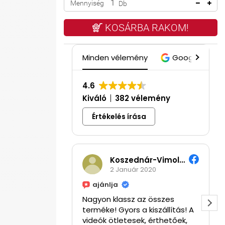
Mennyiség
Db
KOSÁRBA RAKOM!
Minden vélemény
Google
4.6
Kiváló
382 vélemény
Értékelés írása
Koszednár-Vimola Hajnalka
2 Január 2020
ajánlja
Nagyon klassz az összes
terméke! Gyors a kiszállítás! A
videók ötletesek, érthetőek,