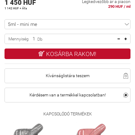
1 450 HUF
Legkedvezőbb ár a piacon
290 HUF / ml
1 142 HUF + Áfa
Mennyiség
Db
KOSÁRBA RAKOM!
Kívánságlistára teszem
Kérdésem van a termékkel kapcsolatban!
KAPCSOLÓDÓ TERMÉKEK