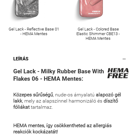
Gel Lack - Reflective Base 01
Gel Lack - Colored Base
- HEMA Mentes
Elastic Shimmer CBE13 -
HEMA Mentes
LEÍRÁS
Gel Lack - Milky Rubber Base With
Flakes 06 - HEMA Mentes:
Közepes sűrűségű
, nude-os árnyalatú
alapozó gél
lakk
, mely az alapszínnel harmonizáló és
díszítő
fóliákat
tartalmaz.
HEMA mentes, így csökkentheted az allergiás
reakciók kockázatát!