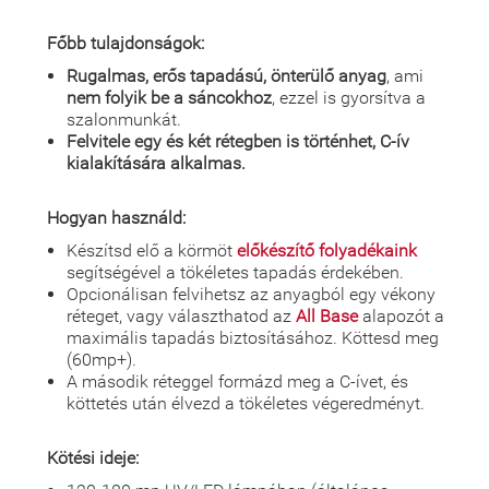
Főbb tulajdonságok:
Rugalmas, erős tapadású, önterülő anyag
, ami
nem folyik be a sáncokhoz
, ezzel is gyorsítva a
szalonmunkát.
Felvitele egy és két rétegben is történhet, C-ív
kialakítására alkalmas.
Hogyan használd:
Készítsd elő a körmöt
előkészítő folyadékaink
segítségével a tökéletes tapadás érdekében.
Opcionálisan felvihetsz az anyagból egy vékony
réteget, vagy választhatod az
All Base
alapozót a
maximális tapadás biztosításához. Köttesd meg
(60mp+).
A második réteggel formázd meg a C-ívet, és
köttetés után élvezd a tökéletes végeredményt.
Kötési ideje: