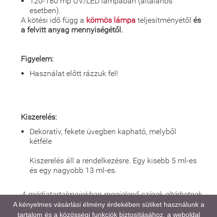
120-180 mp UV/LED lámpában (általános
esetben).
A kötési idő függ a
körmös lámpa
teljesítményétől
és
a felvitt anyag mennyiségétől.
Figyelem:
Használat előtt rázzuk fel!
Kiszerelés:
Dekoratív, fekete üvegben kapható, melyből
kétféle
Kiszerelés áll a rendelkezésre. Egy kisebb 5 ml-es
és egy nagyobb 13 ml-es.
A médiatartalmainkban megjelenő színek eltérhetnek
a valóságtól, kijelző és monitor beállításaitól,
A kényelmes vásárlási élmény érdekében sütiket használunk a
valamint a környezeti fényviszonyoktól függően.
tartalom és a közösségi funkciók biztosításához, a weboldal