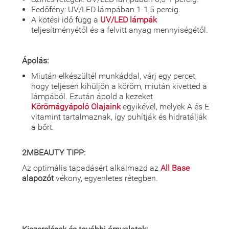
Fedőfény: UV/LED lámpában 1-1,5 percig.
A kötési idő függ a
UV/LED lámpák
teljesítményétől és a felvitt anyag mennyiségétől.
Ápolás:
Miután elkészültél munkáddal, várj egy percet,
hogy teljesen kihüljön a köröm, miután kivetted a
lámpából. Ezután ápold a kezeket
Körömágyápoló Olajaink
egyikével, melyek A és E
vitamint tartalmaznak, így puhítják és hidratálják
a bőrt.
2MBEAUTY TIPP:
Az optimális tapadásért alkalmazd az
All Base
alapozót
vékony, egyenletes rétegben.