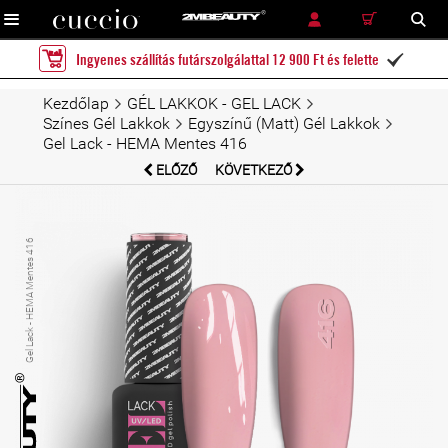
RÉSZLETES KERESÉS
KERESÉS
Ingyenes szállítás futárszolgálattal 12 900 Ft és felette

Kezdőlap
GÉL LAKKOK - GEL LACK
Színes Gél Lakkok
Egyszínű (Matt) Gél Lakkok
Gel Lack - HEMA Mentes 416
ELŐZŐ
KÖVETKEZŐ
Gel Lack - HEMA Mentes 416