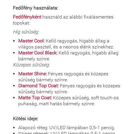
Fedőfény használata:
Fedőfényként
használd az alábbi fixálásmentes
topokat:
Híg sűrűség:
Master Cool
:
Kellő ragyogás, hígabb állag a
világos pasztell, és a neonos élénk színekhez.
Master Cool Black
:
Kellő ragyogás, hígabb állag
bármely színre.
Közepes sűrűség:
Master Shine
:
Fényes ragyogás és közepes
sűrűség bármely színre.
Diamond Top Coat
:
Fényes ragyogás és közepes
sűrűség bármely színre.
Matte Top Coat
:
Közepes sűrűség, soft touch-os
puhaság, matt hatás bármely színre.
Kötési ideje:
Alapozó réteg: UV/LED lámpában 0,5-1 percig.
Színes rétegek: UV/LED lámpában 0,5-1 percig.