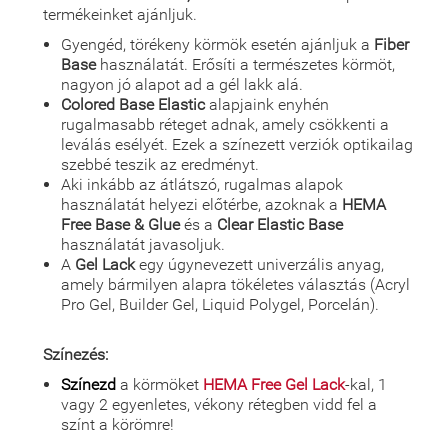
termékeinket ajánljuk.
Gyengéd, törékeny körmök esetén ajánljuk a
Fiber
Base
használatát. Erősíti a természetes körmöt,
nagyon jó alapot ad a gél lakk alá.
Colored Base Elastic
alapjaink enyhén
rugalmasabb réteget adnak, amely csökkenti a
leválás esélyét. Ezek a színezett verziók optikailag
szebbé teszik az eredményt.
Aki inkább az átlátszó, rugalmas alapok
használatát helyezi előtérbe, azoknak a
HEMA
Free Base & Glue
és a
Clear Elastic Base
használatát javasoljuk.
A
Gel Lack
egy úgynevezett univerzális anyag,
amely bármilyen alapra tökéletes választás (Acryl
Pro Gel, Builder Gel, Liquid Polygel, Porcelán).
Színezés:
Színezd
a körmöket
HEMA Free Gel Lack
-kal, 1
vagy 2 egyenletes, vékony rétegben vidd fel a
színt a körömre!