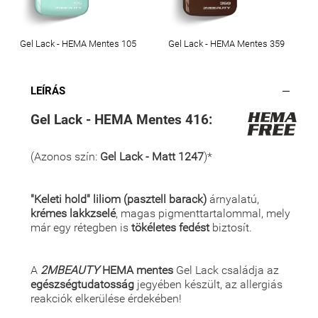
Gel Lack - HEMA Mentes 105
Gel Lack - HEMA Mentes 359
LEÍRÁS
Gel Lack - HEMA Mentes 416:
(Azonos szín:
Gel Lack - Matt 1247
)*
"Keleti hold" liliom (pasztell barack)
árnyalatú,
krémes lakkzselé
, magas pigmenttartalommal, mely
már egy rétegben is
tökéletes fedést
biztosít.
A
2MBEAUTY
HEMA mentes
Gel Lack családja az
egészségtudatosság
jegyében készült, az allergiás
reakciók elkerülése érdekében!