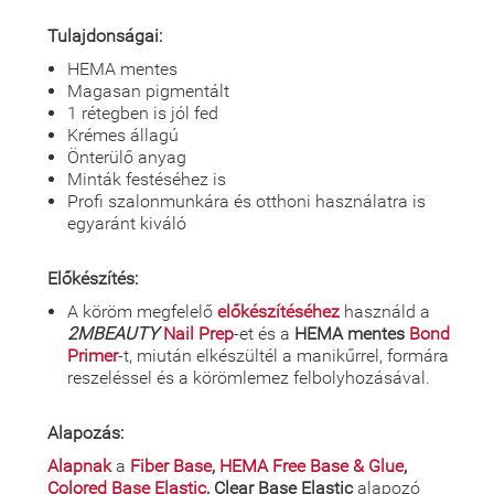
Tulajdonságai:
HEMA mentes
Magasan pigmentált
1 rétegben is jól fed
Krémes állagú
Önterülő anyag
Minták festéséhez is
Profi szalonmunkára és otthoni használatra is
egyaránt kiváló
Előkészítés:
A köröm megfelelő
előkészítéséhez
használd a
2MBEAUTY
Nail Prep
-et és a
HEMA mentes
Bond
Primer
-t, miután elkészültél a manikűrrel, formára
reszeléssel és a körömlemez felbolyhozásával.
Alapozás:
Alapnak
a
Fiber Base
,
HEMA Free Base & Glue
,
Colored Base Elastic
, Clear Base Elastic
alapozó