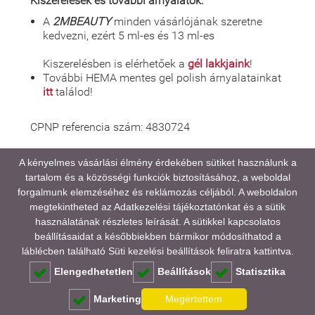
Kiszerelések és további árnyalatok:
A
2MBEAUTY
minden vásárlójának szeretne
kedvezni, ezért 5 ml-es és 13 ml-es
Kiszerelésben is elérhetőek a
gél lakkjaink
!
További HEMA mentes gel polish árnyalatainkat
itt
találod!
CPNP referencia szám: 4830724
A kényelmes vásárlási élmény érdekében sütiket használunk a
tartalom és a közösségi funkciók biztosításához, a weboldal
A médiatartalmainkban megjelenő színek eltérhetnek
forgalmunk elemzéséhez és reklámozás céljából. A weboldalon
a valóságtól, kijelző és monitor beállításaitól,
megtekintheted az
Adatkezelési tájékoztatónkat
és a sütik
valamint a környezeti fényviszonyoktól függően.
használatának részletes leírását. A sütikkel kapcsolatos
beállításaidat a későbbiekben bármikor módosíthatod a
GYAKORI KÉRDÉSEK (FAQ)
láblécben található Süti kezelési beállítások feliratra kattintva.
Elengedhetetlen
Beállítások
Statisztika
Marketing
Megértettem