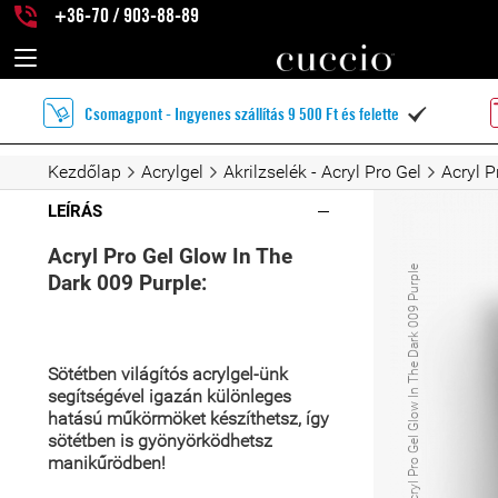
+36-70 / 903-88-89
Csomagpont - Ingyenes szállítás 9 500 Ft és felette

Kezdőlap
Acrylgel
Akrilzselék - Acryl Pro Gel
Acryl P
LEÍRÁS
Acryl Pro Gel Glow In The
Acryl Pro Gel Glow In The Dark 009 Purple
Dark 009 Purple:
Sötétben világítós acrylgel-ünk
segítségével igazán
különleges
hatású műkörmöket készíthetsz, így
sötétben is gyönyörködhetsz
manikűrödben!