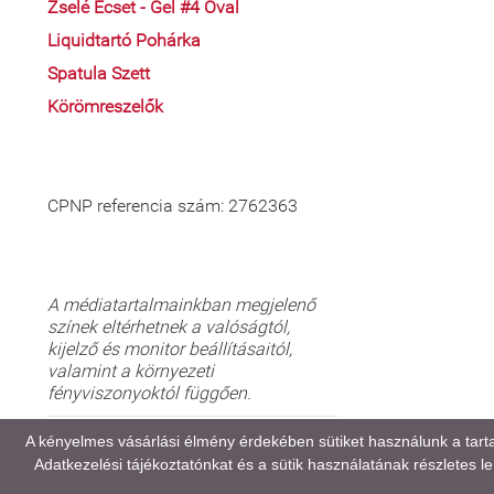
Zselé Ecset - Gel #4 Oval
Liquidtartó Pohárka
Spatula Szett
Körömreszelők
CPNP referencia szám: 2762363
A médiatartalmainkban megjelenő
színek eltérhetnek a valóságtól,
kijelző és monitor beállításaitól,
valamint a környezeti
fényviszonyoktól függően.
GYAKORI KÉRDÉSEK (FAQ)
A kényelmes vásárlási élmény érdekében sütiket használunk a tart
Adatkezelési tájékoztatónkat
és a sütik használatának részletes leí