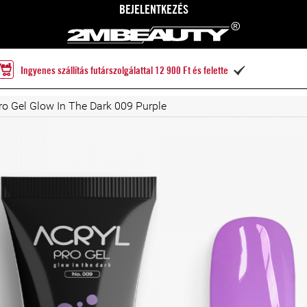
BEJELENTKEZÉS
Ingyenes szállítás futárszolgálattal 12 900 Ft és felette

ro Gel Glow In The Dark 009 Purple