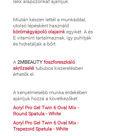
lakk alapozónkat ajánljuk.
Miután készen lettél a munkáddal,
utolsó lépésként használd
körömágyápoló olajaink
egyikét. A és
E vitamint tartalmaznak, így puhítják
és hidratálják a bőrt.
A
2MBEAUTY
foszforeszkáló
akrilzseléi
tububos kiszerelésben
érhetők el.
A kényelmesebb munka érdekében
ajánljuk hozzá a következőket:
Acryl Pro Gel Twin 6 Oval Mix -
Round Spatula - White
Acryl Pro Gel Twin 6 Oval Mix -
Trapezoid Spatula - White