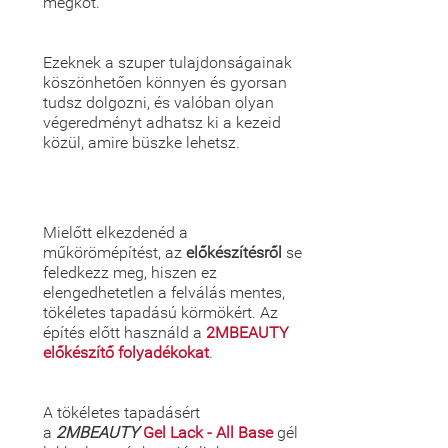
megköt.
Ezeknek a szuper tulajdonságainak
köszönhetően könnyen és gyorsan
tudsz dolgozni, és valóban olyan
végeredményt adhatsz ki a kezeid
közül, amire büszke lehetsz.
Mielőtt elkezdenéd a
műkörömépítést, az
előkészítésről
se
feledkezz meg, hiszen ez
elengedhetetlen a felválás mentes,
tökéletes tapadású körmökért. Az
építés előtt használd a
2MBEAUTY
előkészítő folyadékokat
.
A tökéletes tapadásért
a
2MBEAUTY
Gel Lack - All Base
gél