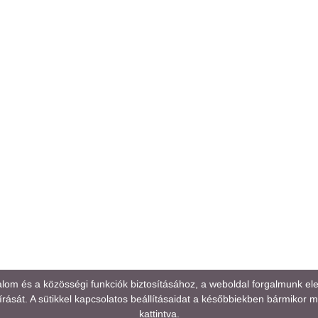
alom és a közösségi funkciók biztosításához, a weboldal forgalmunk e
rását. A sütikkel kapcsolatos beállításaidat a későbbiekben bármikor mód
kattintva.