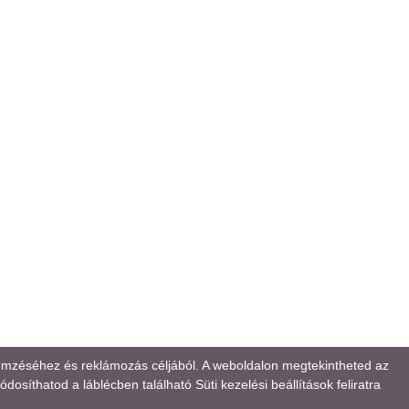
lemzéséhez és reklámozás céljából. A weboldalon megtekintheted az
osíthatod a láblécben található Süti kezelési beállítások feliratra