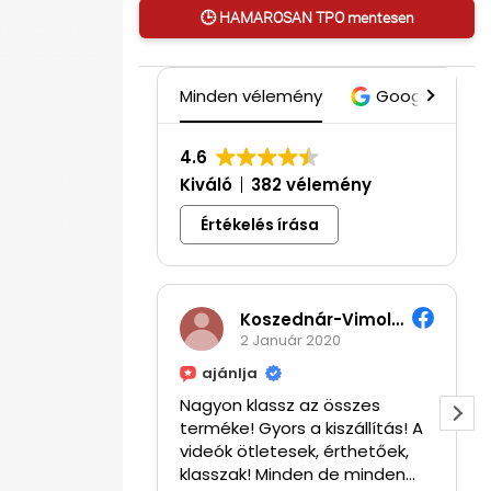
🕒 HAMAROSAN TPO mentesen
Minden vélemény
Google
4.6
Kiváló
382 vélemény
Értékelés írása
Koszednár-Vimola Hajnalka
2 Január 2020
ajánlja
Nagyon klassz az összes
terméke! Gyors a kiszállítás! A
videók ötletesek, érthetőek,
klasszak! Minden de minden