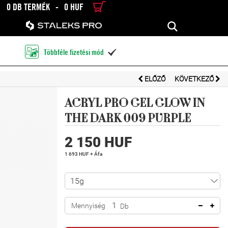
0 DB TERMÉK
-
0 HUF
RÉSZLETES KERESÉS
KERESÉS
Többféle fizetési mód

ELŐZŐ
KÖVETKEZŐ
ACRYL PRO GEL GLOW IN
THE DARK 009 PURPLE
2 150 HUF
1 693 HUF + Áfa
Mennyiség
Db