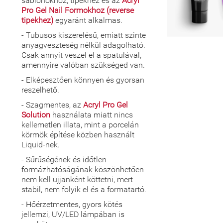
sablonokhoz, tipekhez és az
Acryl
Pro Gel Nail Formokhoz (reverse
tipekhez)
egyaránt alkalmas.
- Tubusos kiszerelésű, emiatt szinte
anyagveszteség nélkül adagolható.
Csak annyit veszel el a spatulával,
amennyire valóban szükséged van.
- Elképesztően könnyen és gyorsan
reszelhető.
- Szagmentes, az
Acryl Pro Gel
Solution
használata miatt nincs
kellemetlen illata, mint a porcelán
körmök építése közben használt
Liquid-nek.
- Sűrűségének és időtlen
formázhatóságának köszönhetően
nem kell ujjanként köttetni, mert
stabil, nem folyik el és a formatartó.
- Hőérzetmentes, gyors kötés
jellemzi, UV/LED lámpában is