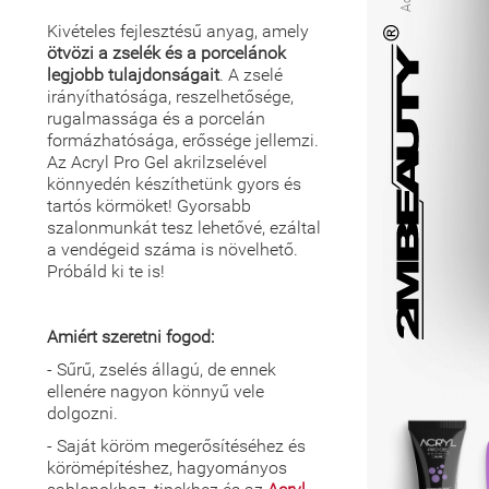
Kivételes fejlesztésű anyag, amely
ötvözi a zselék és a porcelánok
legjobb tulajdonságait
. A zselé
irányíthatósága, reszelhetősége,
rugalmassága és a porcelán
formázhatósága, erőssége jellemzi.
Az Acryl Pro Gel akrilzselével
könnyedén készíthetünk gyors és
tartós körmöket! Gyorsabb
szalonmunkát tesz lehetővé, ezáltal
a vendégeid száma is növelhető.
Próbáld ki te is!
Amiért szeretni fogod:
- Sűrű, zselés állagú, de ennek
ellenére nagyon könnyű vele
dolgozni.
- Saját köröm megerősítéséhez és
körömépítéshez, hagyományos