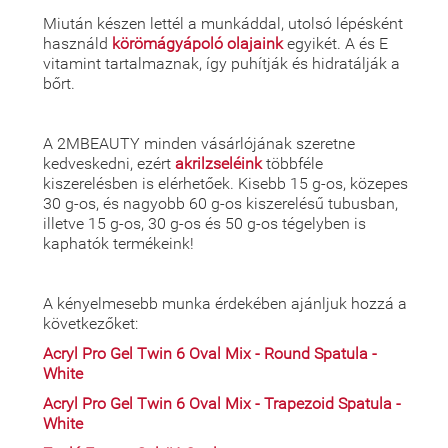
Miután készen lettél a munkáddal, utolsó lépésként
használd
körömágyápoló olajaink
egyikét. A és E
vitamint tartalmaznak, így puhítják és hidratálják a
bőrt.
A 2MBEAUTY minden vásárlójának szeretne
kedveskedni, ezért
akrilzseléink
többféle
kiszerelésben is elérhetőek. Kisebb 15 g-os, közepes
30 g-os, és nagyobb 60 g-os kiszerelésű tubusban,
illetve 15 g-os, 30 g-os és 50 g-os tégelyben is
kaphatók termékeink!
A kényelmesebb munka érdekében ajánljuk hozzá a
következőket:
Acryl Pro Gel Twin 6 Oval Mix - Round Spatula -
White
Acryl Pro Gel Twin 6 Oval Mix - Trapezoid Spatula -
White