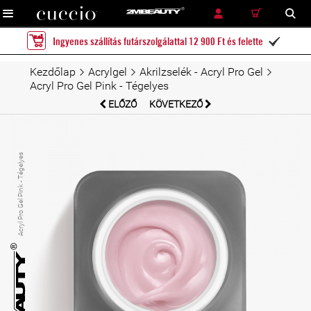
RÉSZLETES KERESÉS
KERESÉS
Ingyenes szállítás futárszolgálattal 12 900 Ft és felette

Kezdőlap
Acrylgel
Akrilzselék - Acryl Pro Gel
Acryl Pro Gel Pink - Tégelyes
ELŐZŐ
KÖVETKEZŐ
Acryl Pro Gel Pink - Tégelyes