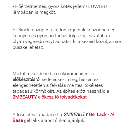
- Hőérzetmentes, gyors kötés jellemzi, UV/LED
lámpában is megköt.
Ezeknek a szuper tulajdonságainak köszönhetően
könnyen és gyorsan tudsz dolgozni, és valóban
olyan végeredményt adhatsz ki a kezeid közül, amire
büszke lehetsz.
Mielőtt elkezdenéd a műkörömépítést, az
előkészítésről
se feledkezz meg, hiszen ez
elengedhetetlen a felválás mentes, tökéletes
tapadású körmökért. Az építés előtt használd a
2MBEAUTY előkészítő folyadékokat
.
A tökéletes tapadásért a
2MBEAUTY
Gel Lack - All
Base
gél lakk alapozónkat ajánljuk.