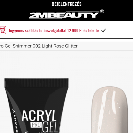
BEJELENTKEZÉS
Ingyenes szállítás futárszolgálattal 12 900 Ft és felette

ro Gel Shimmer 002 Light Rose Glitter