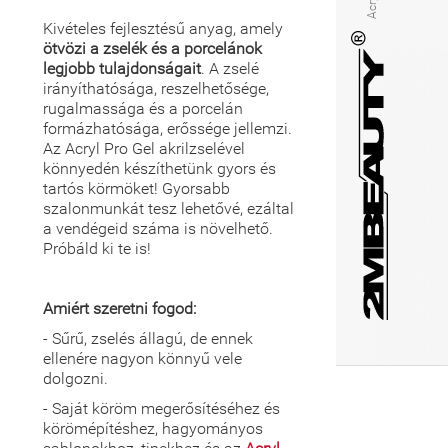
Kivételes fejlesztésű anyag, amely
ötvözi a zselék és a porcelánok
legjobb tulajdonságait
. A zselé
irányíthatósága, reszelhetősége,
rugalmassága és a porcelán
formázhatósága, erőssége jellemzi.
Az Acryl Pro Gel akrilzselével
könnyedén készíthetünk gyors és
tartós körmöket! Gyorsabb
szalonmunkát tesz lehetővé, ezáltal
a vendégeid száma is növelhető.
Próbáld ki te is!
Amiért szeretni fogod:
- Sűrű, zselés állagú, de ennek
ellenére nagyon könnyű vele
dolgozni.
- Saját köröm megerősítéséhez és
körömépítéshez, hagyományos