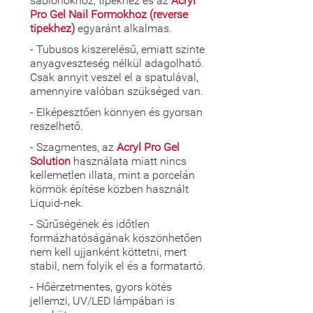
sablonokhoz, tipekhez és az
Acryl
Pro Gel Nail Formokhoz (reverse
tipekhez)
egyaránt alkalmas.
- Tubusos kiszerelésű, emiatt szinte
anyagveszteség nélkül adagolható.
Csak annyit veszel el a spatulával,
amennyire valóban szükséged van.
- Elképesztően könnyen és gyorsan
reszelhető.
- Szagmentes, az
Acryl Pro Gel
Solution
használata miatt nincs
kellemetlen illata, mint a porcelán
körmök építése közben használt
Liquid-nek.
- Sűrűségének és időtlen
formázhatóságának köszönhetően
nem kell ujjanként köttetni, mert
stabil, nem folyik el és a formatartó.
- Hőérzetmentes, gyors kötés
jellemzi, UV/LED lámpában is