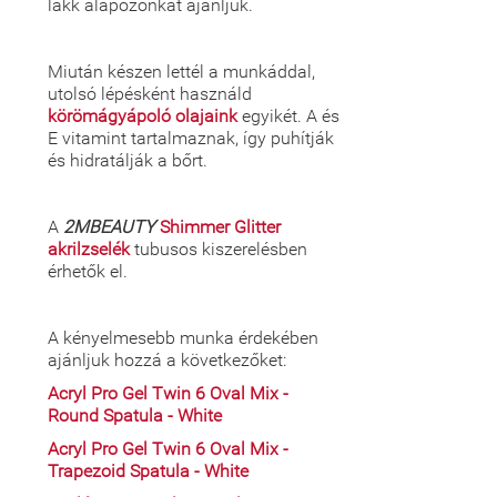
lakk alapozónkat ajánljuk.
Miután készen lettél a munkáddal,
utolsó lépésként használd
körömágyápoló olajaink
egyikét. A és
E vitamint tartalmaznak, így puhítják
és hidratálják a bőrt.
A
2MBEAUTY
Shimmer Glitter
akrilzselék
tubusos kiszerelésben
érhetők el.
A kényelmesebb munka érdekében
ajánljuk hozzá a következőket:
Acryl Pro Gel Twin 6 Oval Mix -
Round Spatula - White
Acryl Pro Gel Twin 6 Oval Mix -
Trapezoid Spatula - White