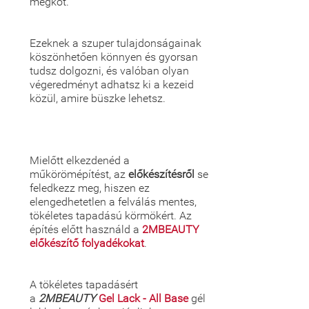
megköt.
Ezeknek a szuper tulajdonságainak
köszönhetően könnyen és gyorsan
tudsz dolgozni, és valóban olyan
végeredményt adhatsz ki a kezeid
közül, amire büszke lehetsz.
Mielőtt elkezdenéd a
műkörömépítést, az
előkészítésről
se
feledkezz meg, hiszen ez
elengedhetetlen a felválás mentes,
tökéletes tapadású körmökért. Az
építés előtt használd a
2MBEAUTY
előkészítő folyadékokat
.
A tökéletes tapadásért
a
2MBEAUTY
Gel Lack - All Base
gél