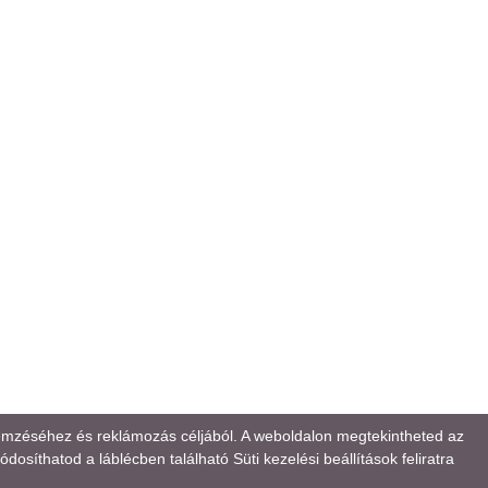
lemzéséhez és reklámozás céljából. A weboldalon megtekintheted az
osíthatod a láblécben található Süti kezelési beállítások feliratra