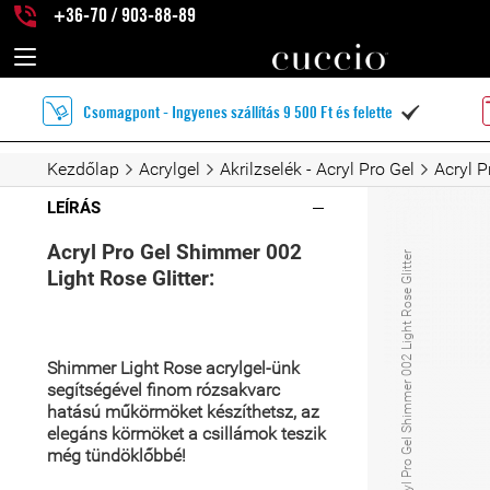
+36-70 / 903-88-89
Csomagpont - Ingyenes szállítás 9 500 Ft és felette

Kezdőlap
Acrylgel
Akrilzselék - Acryl Pro Gel
Acryl P
LEÍRÁS
Acryl Pro Gel Shimmer 002
Acryl Pro Gel Shimmer 002 Light Rose Glitter
Light Rose Glitter:
Shimmer Light Rose acrylgel-ünk
segítségével finom rózsakvarc
hatású
műkörmöket készíthetsz, az
elegáns körmöket a csillámok teszik
még tündöklőbbé!