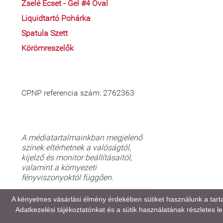
Zselé Ecset - Gel #4 Oval
Liquidtartó Pohárka
Spatula Szett
Körömreszelők
CPNP referencia szám: 2762363
A médiatartalmainkban megjelenő
színek eltérhetnek a valóságtól,
kijelző és monitor beállításaitól,
valamint a környezeti
fényviszonyoktól függően.
GYAKORI KÉRDÉSEK (FAQ)
A kényelmes vásárlási élmény érdekében sütiket használunk a tart
Adatkezelési tájékoztatónkat
és a sütik használatának részletes leí