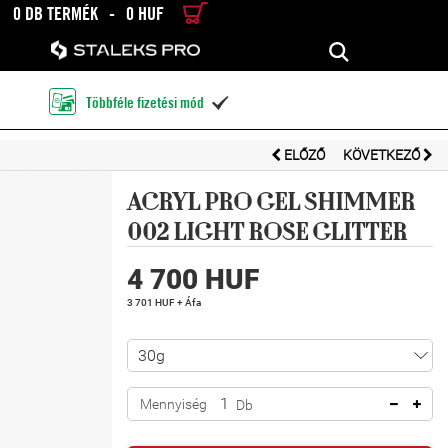
0 DB TERMÉK
-
0 HUF
RÉSZLETES KERESÉS
KERESÉS
Többféle fizetési mód

ELŐZŐ
KÖVETKEZŐ
ACRYL PRO GEL SHIMMER
002 LIGHT ROSE GLITTER
4 700 HUF
3 701 HUF + Áfa
Mennyiség
Db