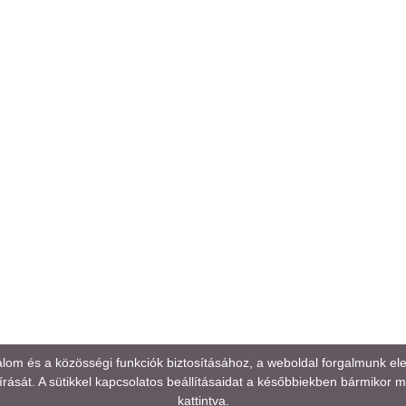
alom és a közösségi funkciók biztosításához, a weboldal forgalmunk e
rását. A sütikkel kapcsolatos beállításaidat a későbbiekben bármikor mód
kattintva.