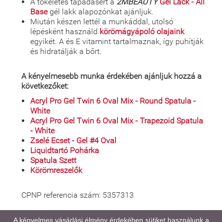
A tökéletes tapadásért a
2MBEAUTY
Gel Lack - All
Base
gél lakk alapozónkat ajánljuk.
Miután készen lettél a munkáddal, utolsó
lépésként használd
körömágyápoló olajaink
egyikét. A és E vitamint tartalmaznak, így puhítják
és hidratálják a bőrt.
A kényelmesebb munka érdekében ajánljuk hozzá a
következőket:
Acryl Pro Gel Twin 6 Oval Mix - Round Spatula -
White
Acryl Pro Gel Twin 6 Oval Mix - Trapezoid Spatula
- White
Zselé Ecset - Gel #4 Oval
Liquidtartó Pohárka
Spatula Szett
Körömreszelők
CPNP referencia szám: 5357313
A kényelmes vásárlási élmény érdekében sütiket használunk a