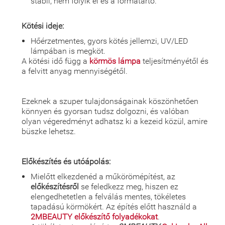
stabil, nem folyik el és a formatartó.
Kötési ideje:
Hőérzetmentes, gyors kötés jellemzi, UV/LED
lámpában is megköt.
A kötési idő függ a
körmös lámpa
teljesítményétől és
a felvitt anyag mennyiségétől.
Ezeknek a szuper tulajdonságainak köszönhetően
könnyen és gyorsan tudsz dolgozni, és valóban
olyan végeredményt adhatsz ki a kezeid közül, amire
büszke lehetsz.
Előkészítés és utóápolás:
Mielőtt elkezdenéd a műkörömépítést, az
előkészítésről
se feledkezz meg, hiszen ez
elengedhetetlen a felválás mentes, tökéletes
tapadású körmökért. Az építés előtt használd a
2MBEAUTY előkészítő folyadékokat
.