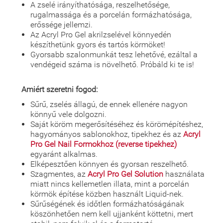
A zselé irányíthatósága, reszelhetősége,
rugalmassága és a porcelán formázhatósága,
erőssége jellemzi.
Az Acryl Pro Gel akrilzselével könnyedén
készíthetünk gyors és tartós körmöket!
Gyorsabb szalonmunkát tesz lehetővé, ezáltal a
vendégeid száma is növelhető. Próbáld ki te is!
Amiért szeretni fogod:
Sűrű, zselés állagú, de ennek ellenére nagyon
könnyű vele dolgozni.
Saját köröm megerősítéséhez és körömépítéshez,
hagyományos sablonokhoz, tipekhez és az
Acryl
Pro Gel Nail Formokhoz (reverse tipekhez)
egyaránt alkalmas.
Elképesztően könnyen és gyorsan reszelhető.
Szagmentes, az
Acryl Pro Gel Solution
használata
miatt nincs kellemetlen illata, mint a porcelán
körmök építése közben használt Liquid-nek.
Sűrűségének és időtlen formázhatóságának
köszönhetően nem kell ujjanként köttetni, mert