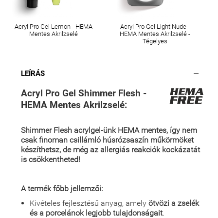
Acryl Pro Gel Lemon - HEMA
Acryl Pro Gel Light Nude -
Mentes Akrilzselé
HEMA Mentes Akrilzselé -
Tégelyes
LEÍRÁS
Acryl Pro Gel Shimmer Flesh -
HEMA Mentes Akrilzselé:
Shimmer Flesh acrylgel-ünk HEMA mentes, így nem
csak finoman csillámló húsrózsaszín műkörmöket
készíthetsz, de még az allergiás reakciók kockázatát
is csökkentheted!
A termék főbb jellemzői:
Kivételes fejlesztésű anyag, amely
ötvözi a zselék
és a porcelánok legjobb tulajdonságait
.