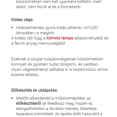
köszönhetően nem kell ujjanként köttetni, mert
stabil, nem folyik el és a formatartó.
Kötési ideje:
Hőérzetmentes, gyors kötés jellemzi, UV/LED
lámpában is megköt.
A kötési idő függ a
körmös lámpa
teljesítményétől és
a felvitt anyag mennyiségétől.
Ezeknek a szuper tulajdonságainak köszönhetően
könnyen és gyorsan tudsz dolgozni, és valóban
olyan végeredményt adhatsz ki a kezeid közül, amire
büszke lehetsz.
Előkészítés és utóápolás:
Mielőtt elkezdenéd a műkörömépítést, az
előkészítésről
se feledkezz meg, hiszen ez
elengedhetetlen a felválás mentes, tökéletes
tapadású körmökért. Az építés előtt használd a