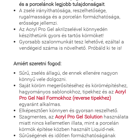
és a porcelánok legjobb tulajdonságait
.
A zselé irányíthatósága, reszelhetősége,
rugalmassága és a porcelán formázhatósága,
erőssége jellemzi.
Az Acryl Pro Gel akrilzselével könnyedén
készíthetünk gyors és tartós körmöket!
Gyorsabb szalonmunkát tesz lehetővé, ezáltal a
vendégeid száma is növelhető. Próbáld ki te is!
Amiért szeretni fogod:
Sűrű, zselés állagú, de ennek ellenére nagyon
könnyű vele dolgozni.
Saját köröm megerősítéséhez és körömépítéshez,
hagyományos sablonokhoz, tipekhez és az
Acryl
Pro Gel Nail Formokhoz (reverse tipekhez)
egyaránt alkalmas.
Elképesztően könnyen és gyorsan reszelhető.
Szagmentes, az
Acryl Pro Gel Solution
használata
miatt nincs kellemetlen illata, mint a porcelán
körmök építése közben használt Liquid-nek.
Sűrűségének és időtlen formázhatóságának