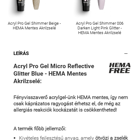
Acryl Pro Gel Shimmer Beige -
Acryl Pro Gel Shimmer 006
HEMA Mentes Akrilzselé
Darken Light Pink Glitter -
HEMA Mentes Akrilzselé
LEÍRÁS
Acryl Pro Gel Micro Reflective
Glitter Blue - HEMA Mentes
Akrilzselé:
Fényvisszaverő acrylgel-ünk HEMA mentes, így nem
csak káprázatos ragyogást érhetsz el, de még az
allergiás reakciók kockázatát is csökkentheted!
A termék főbb jellemzői:
Kivételes fejlesztésű anyag, amely
ötvözi a zselék