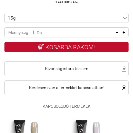
2 441 HUF + Áfa
Mennyiség
Db
KOSÁRBA RAKOM!
Kívánságlistára teszem
Kérdésem van a termékkel kapcsolatban!
KAPCSOLÓDÓ TERMÉKEK