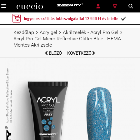
RÉSZLETES KERESÉS
KERESÉS
Ingyenes szállítás futárszolgálattal 12 900 Ft és felette

Kezdőlap
Acrylgel
Akrilzselék - Acryl Pro Gel
Acryl Pro Gel Micro Reflective Glitter Blue - HEMA
Mentes Akrilzselé
ELŐZŐ
KÖVETKEZŐ
A
c
r
yl
P
r
o
G
el
Mi
c
r
o
R
e
f
l
c
ti
v
e
Gli
t
t
e
r
Bl
u
e
-
H
E
M
A
M
e
n
t
e
s
A
k
ril
z
s
el
e
é