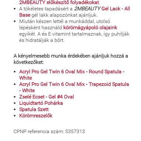
2MBEAUTY előkészítő folyadékokat
.
A tökéletes tapadásért a
2MBEAUTY
Gel Lack - All
Base
gél lakk alapozónkat ajánljuk.
Miután készen lettél a munkáddal, utolsó
lépésként használd
körömágyápoló olajaink
egyikét. A és E vitamint tartalmaznak, így puhítják
és hidratálják a bőrt.
A kényelmesebb munka érdekében ajánljuk hozzá a
következőket:
Acryl Pro Gel Twin 6 Oval Mix - Round Spatula -
White
Acryl Pro Gel Twin 6 Oval Mix - Trapezoid Spatula
- White
Zselé Ecset - Gel #4 Oval
Liquidtartó Pohárka
Spatula Szett
Körömreszelők
CPNP referencia szám: 5357313