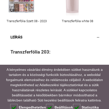
Transzferfólia Szett 08 - 2023
Transzferfólia white 08
LEÍRÁS
Transzferfólia 203:
A kényelmes vásárlási élmény érdekében sütiket használunk a
tartalom és a közösségi funkciók biztosításához, a weboldal
A médiatartalmainkban megjelenő színek eltérhetnek
forgalmunk elemzéséhez és reklámozás céljából. A weboldalon
a valóságtól, kijelző és monitor beállításaitól,
megtekintheted az
Adatkezelési tájékoztatónkat
és a sütik
valamint a környezeti fényviszonyoktól függően.
használatának részletes leírását. A sütikkel kapcsolatos
beállításaidat a későbbiekben bármikor módosíthatod a
GYAKORI KÉRDÉSEK (FAQ)
láblécben található Süti kezelési beállítások feliratra kattintva.
Elengedhetetlen
Beállítások
Statisztika