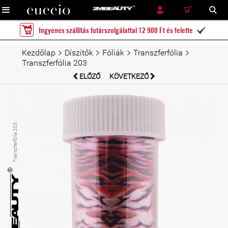
RÉSZLETES KERESÉS
KERESÉS
Ingyenes szállítás futárszolgálattal 12 900 Ft és felette

Kezdőlap
Díszítők
Fóliák
Transzferfólia
Transzferfólia 203
ELŐZŐ
KÖVETKEZŐ
Transzferfólia 203