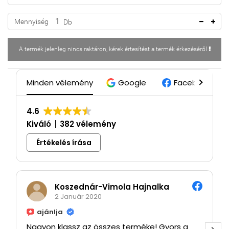
Mennyiség
Db
A termék jelenleg nincs raktáron, kérek értesítést a termék érkezéséről
Minden vélemény
Google
Facebook
4.6
Kiváló
382 vélemény
Értékelés írása
Koszednár-Vimola Hajnalka
2 Január 2020
ajánlja
Nagyon klassz az összes terméke! Gyors a