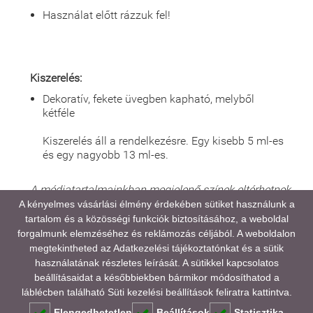
Használat előtt rázzuk fel!
Kiszerelés:
Dekoratív, fekete üvegben kapható, melyből
kétféle
Kiszerelés áll a rendelkezésre. Egy kisebb 5 ml-es
és egy nagyobb 13 ml-es.
A médiatartalmainkban megjelenő színek eltérhetnek
a valóságtól, kijelző és monitor beállításaitól,
A kényelmes vásárlási élmény érdekében sütiket használunk a
valamint a környezeti fényviszonyoktól függően.
tartalom és a közösségi funkciók biztosításához, a weboldal
forgalmunk elemzéséhez és reklámozás céljából. A weboldalon
megtekintheted az
Adatkezelési tájékoztatónkat
és a sütik
CPNP referencia szám: 5172606
használatának részletes leírását. A sütikkel kapcsolatos
beállításaidat a későbbiekben bármikor módosíthatod a
GYAKORI KÉRDÉSEK (FAQ)
láblécben található Süti kezelési beállítások feliratra kattintva.
Elengedhetetlen
Beállítások
Statisztika