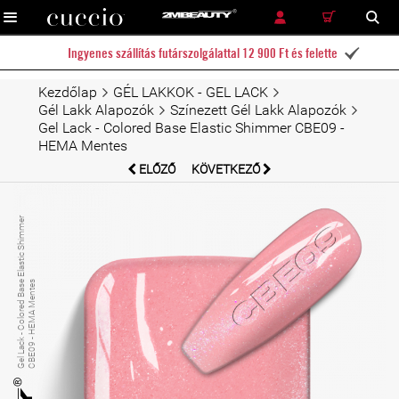
RÉSZLETES KERESÉS
KERESÉS
Ingyenes szállítás futárszolgálattal 12 900 Ft és felette

Kezdőlap
GÉL LAKKOK - GEL LACK
Gél Lakk Alapozók
Színezett Gél Lakk Alapozók
Gel Lack - Colored Base Elastic Shimmer CBE09 -
HEMA Mentes
ELŐZŐ
KÖVETKEZŐ
G
el
L
a
c
k
-
C
ol
o
r
e
d
B
a
s
El
a
s
ti
c
S
hi
m
m
e
r
C
B
E
0
9
-
H
E
M
A
M
e
n
t
e
e
s