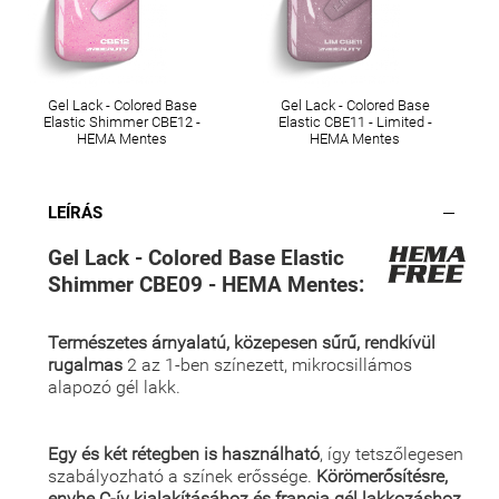
Gel Lack - Colored Base
Gel Lack - Colored Base
Elastic Shimmer CBE12 -
Elastic CBE11 - Limited -
HEMA Mentes
HEMA Mentes
LEÍRÁS
Gel Lack - Colored Base Elastic
Shimmer CBE09 - HEMA Mentes:
Természetes árnyalatú, közepesen sűrű, rendkívül
rugalmas
2 az 1-ben színezett, mikrocsillámos
alapozó gél lakk.
Egy és két rétegben is használható
, így tetszőlegesen
szabályozható a színek erőssége.
Körömerősítésre,
enyhe C-ív kialakításához és francia gél lakkozáshoz