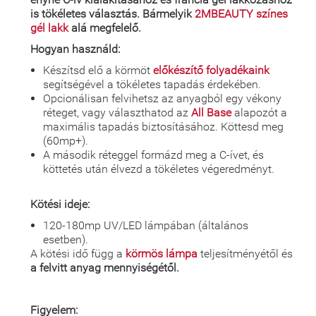
is tökéletes választás. Bármelyik
2MBEAUTY színes
gél lakk
alá megfelelő.
Hogyan használd:
Készítsd elő a körmöt
előkészítő folyadékaink
segítségével a tökéletes tapadás érdekében.
Opcionálisan felvihetsz az anyagból egy vékony
réteget, vagy választhatod az
All Base
alapozót a
maximális tapadás biztosításához. Köttesd meg
(60mp+).
A második réteggel formázd meg a C-ívet, és
köttetés után élvezd a tökéletes végeredményt.
Kötési ideje:
120-180mp UV/LED lámpában (általános
esetben).
A kötési idő függ a
körmös lámpa
teljesítményétől és
a felvitt anyag mennyiségétől.
Figyelem: