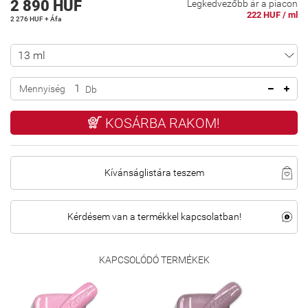
2 890 HUF
Legkedvezőbb ár a piacon
222 HUF / ml
2 276 HUF + Áfa
Mennyiség
Db
KOSÁRBA RAKOM!
Kívánságlistára teszem
Kérdésem van a termékkel kapcsolatban!
KAPCSOLÓDÓ TERMÉKEK