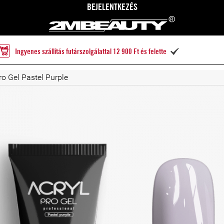
BEJELENTKEZÉS
Ingyenes szállítás futárszolgálattal 12 900 Ft és felette

ro Gel Pastel Purple