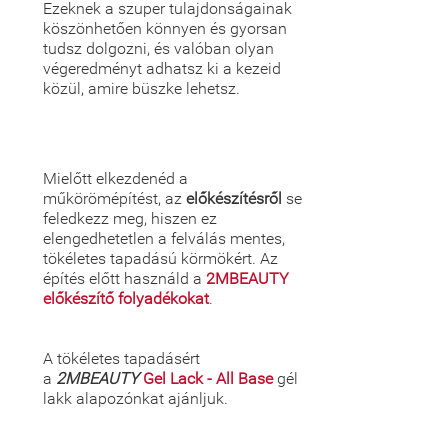
Ezeknek a szuper tulajdonságainak
köszönhetően könnyen és gyorsan
tudsz dolgozni, és valóban olyan
végeredményt adhatsz ki a kezeid
közül, amire büszke lehetsz.
Mielőtt elkezdenéd a
műkörömépítést, az
előkészítésről
se
feledkezz meg, hiszen ez
elengedhetetlen a felválás mentes,
tökéletes tapadású körmökért. Az
építés előtt használd a
2MBEAUTY
előkészítő folyadékokat
.
A tökéletes tapadásért
a
2MBEAUTY
Gel Lack - All Base
gél
lakk alapozónkat ajánljuk.