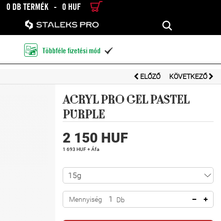
0 DB TERMÉK
-
0 HUF
RÉSZLETES KERESÉS
KERESÉS
Többféle fizetési mód

ELŐZŐ
KÖVETKEZŐ
ACRYL PRO GEL PASTEL
PURPLE
2 150 HUF
1 693 HUF + Áfa
Mennyiség
Db