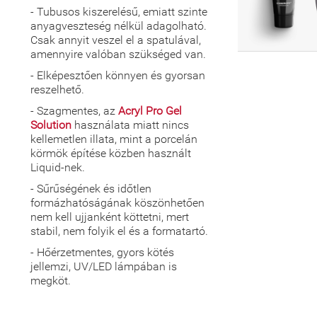
- Tubusos kiszerelésű, emiatt szinte
anyagveszteség nélkül adagolható.
Csak annyit veszel el a spatulával,
amennyire valóban szükséged van.
- Elképesztően könnyen és gyorsan
reszelhető.
- Szagmentes, az
Acryl Pro Gel
Solution
használata miatt nincs
kellemetlen illata, mint a porcelán
körmök építése közben használt
Liquid-nek.
- Sűrűségének és időtlen
formázhatóságának köszönhetően
nem kell ujjanként köttetni, mert
stabil, nem folyik el és a formatartó.
- Hőérzetmentes, gyors kötés
jellemzi, UV/LED lámpában is
megköt.