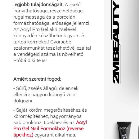
legjobb tulajdonságait
. A zselé
irányíthatósága, reszelhetősége,
rugalmassága és a porcelán
formázhatósága, erőssége jellemzi.
Az Acryl Pro Gel akrilzselével
könnyedén készíthetünk gyors és
tartós körmöket! Gyorsabb
szalonmunkát tesz lehetővé, ezáltal
a vendégeid száma is növelhető.
Próbáld ki te is!
Amiért szeretni fogod:
- Sűrű, zselés állagú, de ennek
ellenére nagyon könnyű vele
dolgozni.
- Saját köröm megerősítéséhez és
körömépítéshez, hagyományos
sablonokhoz, tipekhez és az
Acryl
Pro Gel Nail Formokhoz (reverse
tipekhez)
egyaránt alkalmas.