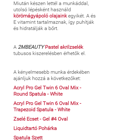
Miután készen lettél a munkáddal,
utolsó lépésként használd
körömágyápoló olajaink
egyikét. A és
E vitamint tartalmaznak, így puhítják
és hidratálják a bőrt.
A
2MBEAUTY
Pastel akrilzselék
tubusos kiszerelésben érhetők el.
A kényelmesebb munka érdekében
ajánljuk hozzá a következőket:
Acryl Pro Gel Twin 6 Oval Mix -
Round Spatula - White
Acryl Pro Gel Twin 6 Oval Mix -
Trapezoid Spatula - White
Zselé Ecset - Gel #4 Oval
Liquidtartó Pohárka
Spatula Szett