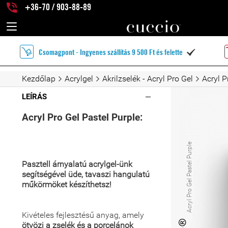
+36-70 / 903-88-89
Csomagpont - Ingyenes szállítás 9 500 Ft és felette

Kezdőlap
Acrylgel
Akrilzselék - Acryl Pro Gel
Acryl P
LEÍRÁS
Acryl Pro Gel Pastel Purple:
Acryl Pro Gel Pastel Purple
Pasztell árnyalatú acrylgel-ünk
segítségével üde, tavaszi hangulatú
műkörmöket készíthetsz!
Kivételes fejlesztésű anyag, amely
ötvözi a zselék és a porcelánok