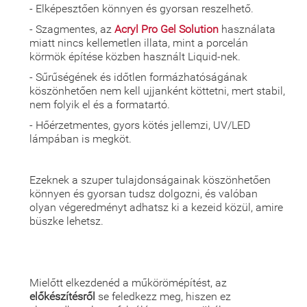
- Elképesztően könnyen és gyorsan reszelhető.
- Szagmentes, az
Acryl Pro Gel Solution
használata
miatt nincs kellemetlen illata, mint a porcelán
körmök építése közben használt Liquid-nek.
- Sűrűségének és időtlen formázhatóságának
köszönhetően nem kell ujjanként köttetni, mert stabil,
nem folyik el és a formatartó.
- Hőérzetmentes, gyors kötés jellemzi, UV/LED
lámpában is megköt.
Ezeknek a szuper tulajdonságainak köszönhetően
könnyen és gyorsan tudsz dolgozni, és valóban
olyan végeredményt adhatsz ki a kezeid közül, amire
büszke lehetsz.
Mielőtt elkezdenéd a műkörömépítést, az
előkészítésről
se feledkezz meg, hiszen ez