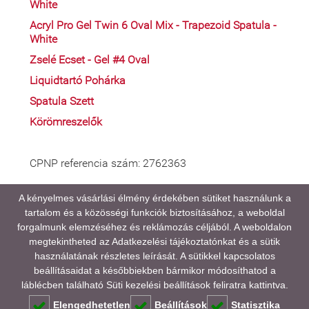
White
Acryl Pro Gel Twin 6 Oval Mix - Trapezoid Spatula -
White
Zselé Ecset - Gel #4 Oval
Liquidtartó Pohárka
Spatula Szett
Körömreszelők
CPNP referencia szám: 2762363
A kényelmes vásárlási élmény érdekében sütiket használunk a
tartalom és a közösségi funkciók biztosításához, a weboldal
A médiatartalmainkban megjelenő színek eltérhetnek
forgalmunk elemzéséhez és reklámozás céljából. A weboldalon
a valóságtól, kijelző és monitor beállításaitól,
megtekintheted az
Adatkezelési tájékoztatónkat
és a sütik
valamint a környezeti fényviszonyoktól függően.
használatának részletes leírását. A sütikkel kapcsolatos
beállításaidat a későbbiekben bármikor módosíthatod a
GYAKORI KÉRDÉSEK (FAQ)
láblécben található Süti kezelési beállítások feliratra kattintva.
Elengedhetetlen
Beállítások
Statisztika