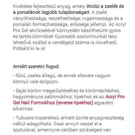
Kivételes fejlesztésű anyag, amely
ötvözi a zselék és
a porcelánok legjobb tulajdonságait
. A zselé
irányíthatósága, reszelhetősége, rugalmassága és a
porcelán formázhatósága, erőssége jellemzi. Az Acryl
Pro Gel akrilzselével könnyedén készíthetünk gyors
és tartós körmöket! Gyorsabb szalonmunkát tesz
lehetővé, ezáltal a vendégeid száma is növelhető.
Próbáld ki te is!
Amiért szeretni fogod:
- Sűrű, zselés állagú, de ennek ellenére nagyon
könnyű vele dolgozni.
- Saját köröm megerősítéséhez és körömépítéshez,
hagyományos sablonokhoz, tipekhez és az
Acryl Pro
Gel Nail Formokhoz (reverse tipekhez)
egyaránt
alkalmas.
- Tubusos kiszerelésű, emiatt szinte anyagveszteség
nélkül adagolható. Csak annyit veszel el a
spatulával, amennyire valóban szükséged van.