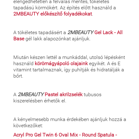
elengedhetetlen a felválás mentes, tökéletes
tapadású körmökért. Az építés előtt használd a
2MBEAUTY előkészítő folyadékokat
.
A tökéletes tapadásért a
2MBEAUTY
Gel Lack - All
Base
gél lakk alapozónkat ajánljuk.
Miután készen lettél a munkáddal, utolsó lépésként
használd
körömágyápoló olajaink
egyikét. A és E
vitamint tartalmaznak, így puhítják és hidratálják a
bőrt.
A
2MBEAUTY
Pastel akrilzselék
tubusos
kiszerelésben érhetők el.
A kényelmesebb munka érdekében ajánljuk hozzá a
következőket:
Acryl Pro Gel Twin 6 Oval Mix - Round Spatula -