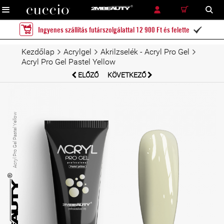
RÉSZLETES KERESÉS
KERESÉS
Ingyenes szállítás futárszolgálattal 12 900 Ft és felette

Kezdőlap
Acrylgel
Akrilzselék - Acryl Pro Gel
Acryl Pro Gel Pastel Yellow
ELŐZŐ
KÖVETKEZŐ
Acryl Pro Gel Pastel Yellow