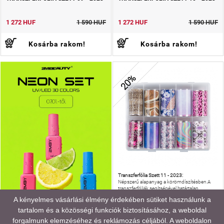
1 272 HUF
1 590 HUF
1 272 HUF
1 590 HUF
Kosárba rakom!
Kosárba rakom!
20%
Transzferfólia Szett 11 - 2023:
Népszerű alapanyag a körömdíszítésben.A
transzferfóliák segítségével határtalan
variációkat hozhatsz létre a körmökre.
A kényelmes vásárlási élmény érdekében sütiket használunk a
tartalom és a közösségi funkciók biztosításához, a weboldal
TRANSZFERFÓLIA SZETT 11 - 2023
forgalmunk elemzéséhez és reklámozás céljából. A weboldalon