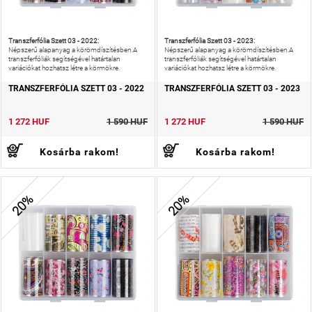
Transzferfólia Szett 03 - 2022:
Transzferfólia Szett 03 - 2023:
Népszerű alapanyag a körömdíszítésben.A
Népszerű alapanyag a körömdíszítésben.A
transzferfóliák segítségével határtalan
transzferfóliák segítségével határtalan
variációkat hozhatsz létre a körmökre.
variációkat hozhatsz létre a körmökre.
TRANSZFERFÓLIA SZETT 03 - 2022
TRANSZFERFÓLIA SZETT 03 - 2023
1 272 HUF
1 590 HUF
1 272 HUF
1 590 HUF
Kosárba rakom!
Kosárba rakom!
20%
20%