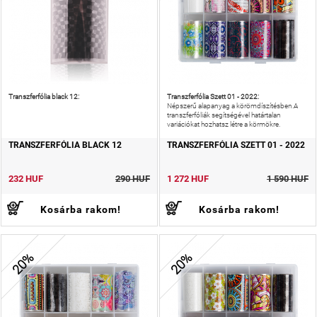
Transzferfólia black 12:
Transzferfólia Szett 01 - 2022:
Népszerű alapanyag a körömdíszítésben.A
transzferfóliák segítségével határtalan
variációkat hozhatsz létre a körmökre.
TRANSZFERFÓLIA BLACK 12
TRANSZFERFÓLIA SZETT 01 - 2022
232 HUF
290 HUF
1 272 HUF
1 590 HUF
Kosárba rakom!
Kosárba rakom!
20%
20%