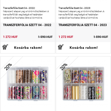
Transzferfólia Szett 04 - 2022:
Transzferfólia Szett 04 - 2023:
Népszerű alapanyag a körömdíszítésben.A
Népszerű alapanyag a körömdíszítésben.A
transzferfóliák segítségével határtalan
transzferfóliák segítségével határtalan
variációkat hozhatsz létre a körmökre.
variációkat hozhatsz létre a körmökre.
TRANSZFERFÓLIA SZETT 04 - 2022
TRANSZFERFÓLIA SZETT 04 - 2023
1 272 HUF
1 590 HUF
1 272 HUF
1 590 HUF
Kosárba rakom!
Kosárba rakom!
20%
20%