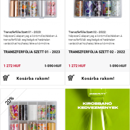
Transzferfólia Szett 01 - 2023:
Transzferfólia Szett 02 - 2022:
Népszerű alapanyag a körömdíszítésben.A
Népszerű alapanyag a körömdíszítésben.A
transzferfóliák segítségével határtalan
transzferfóliák segítségével határtalan
variációkat hozhatsz létre a körmökre.
variációkat hozhatsz létre a körmökre.
TRANSZFERFÓLIA SZETT 01 - 2023
TRANSZFERFÓLIA SZETT 02 - 2022
1 272 HUF
1 590 HUF
1 272 HUF
1 590 HUF
Kosárba rakom!
Kosárba rakom!
20%