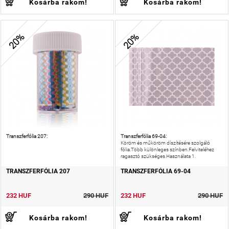
Kosárba rakom!
Kosárba rakom!
20%
20%
Transzferfólia 207:
Transzferfólia 69-04:
Köröm és műköröm díszítésére szolgáló
fólia.Több különleges színben.Felviteléhez
ragasztó szükséges.Használata 1.
TRANSZFERFÓLIA 207
TRANSZFERFÓLIA 69-04
232 HUF
290 HUF
232 HUF
290 HUF
Kosárba rakom!
Kosárba rakom!