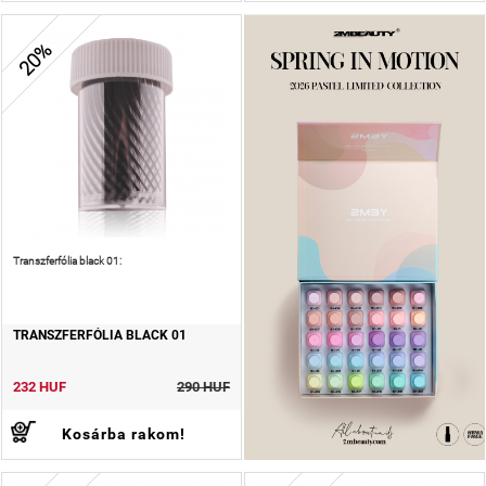
20%
Transzferfólia black 01:
TRANSZFERFÓLIA BLACK 01
232 HUF
290 HUF
Kosárba rakom!