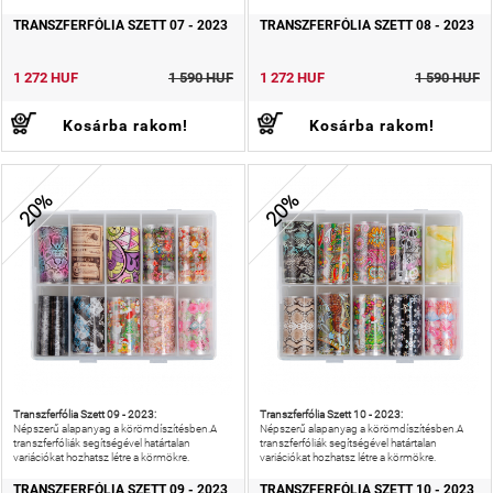
TRANSZFERFÓLIA SZETT 07 - 2023
TRANSZFERFÓLIA SZETT 08 - 2023
1 272 HUF
1 590 HUF
1 272 HUF
1 590 HUF
Kosárba rakom!
Kosárba rakom!
20%
20%
Transzferfólia Szett 09 - 2023:
Transzferfólia Szett 10 - 2023:
Népszerű alapanyag a körömdíszítésben.A
Népszerű alapanyag a körömdíszítésben.A
transzferfóliák segítségével határtalan
transzferfóliák segítségével határtalan
variációkat hozhatsz létre a körmökre.
variációkat hozhatsz létre a körmökre.
TRANSZFERFÓLIA SZETT 09 - 2023
TRANSZFERFÓLIA SZETT 10 - 2023