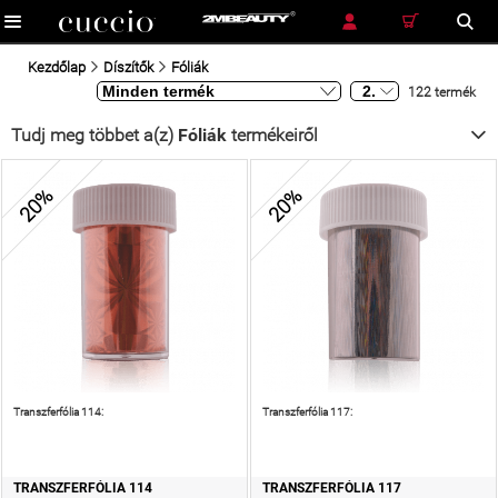
RÉSZLETES KERESÉS
KERESÉS
Kezdőlap
Díszítők
Fóliák
122 termék
Tudj meg többet a(z)
Fóliák
termékeiről
20%
20%
Transzferfólia 114:
Transzferfólia 117:
TRANSZFERFÓLIA 114
TRANSZFERFÓLIA 117