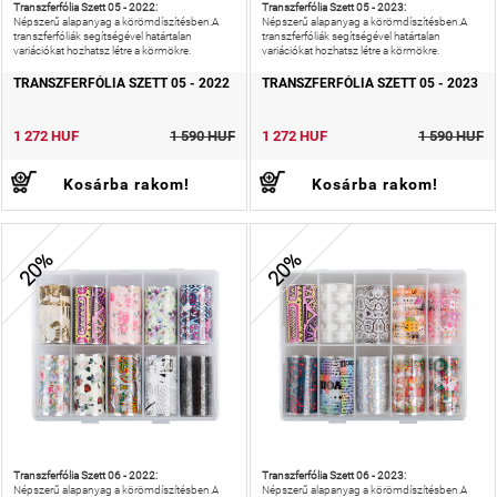
Transzferfólia Szett 05 - 2022:
Transzferfólia Szett 05 - 2023:
Népszerű alapanyag a körömdíszítésben.A
Népszerű alapanyag a körömdíszítésben.A
transzferfóliák segítségével határtalan
transzferfóliák segítségével határtalan
variációkat hozhatsz létre a körmökre.
variációkat hozhatsz létre a körmökre.
TRANSZFERFÓLIA SZETT 05 - 2022
TRANSZFERFÓLIA SZETT 05 - 2023
1 272 HUF
1 590 HUF
1 272 HUF
1 590 HUF
Kosárba rakom!
Kosárba rakom!
20%
20%
Transzferfólia Szett 06 - 2022:
Transzferfólia Szett 06 - 2023:
Népszerű alapanyag a körömdíszítésben.A
Népszerű alapanyag a körömdíszítésben.A