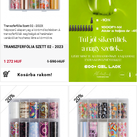
Transzferfólia Szett 02 - 2023:
Népszerű alapanyag a körömdíszítésben.A
transzferfóliák segítségével határtalan
variációkat hozhatsz létre a körmökre.
TRANSZFERFÓLIA SZETT 02 - 2023
1 272 HUF
1 590 HUF
Kosárba rakom!
20%
20%