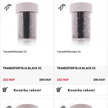
20%
20%
Transzferfólia black 02:
Transzferfólia black 03:
TRANSZFERFÓLIA BLACK 02
TRANSZFERFÓLIA BLACK 03
232 HUF
290 HUF
232 HUF
290 HUF
Kosárba rakom!
Kosárba rakom!