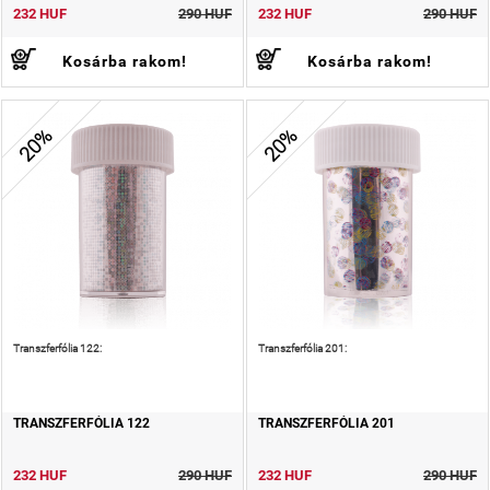
232 HUF
290 HUF
232 HUF
290 HUF
Kosárba rakom!
Kosárba rakom!
20%
20%
Transzferfólia 122:
Transzferfólia 201:
TRANSZFERFÓLIA 122
TRANSZFERFÓLIA 201
232 HUF
290 HUF
232 HUF
290 HUF